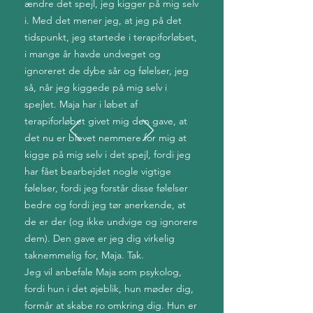
ændre det spejl, jeg kigger på mig selv
i. Med det mener jeg, at jeg på det
tidspunkt, jeg startede i terapiforløbet,
i mange år havde undveget og
ignoreret de dybe sår og følelser, jeg
så, når jeg kiggede på mig selv i
spejlet. Maja har i løbet af
terapiforløbet givet mig den gave, at
det nu er blevet nemmere for mig at
kigge på mig selv i det spejl, fordi jeg
har fået bearbejdet nogle vigtige
følelser, fordi jeg forstår disse følelser
bedre og fordi jeg tør anerkende, at
de er der (og ikke undvige og ignorere
dem). Den gave er jeg dig virkelig
taknemmelig for, Maja. Tak.
Jeg vil anbefale Maja som psykolog,
fordi hun i det øjeblik, hun møder dig,
formår at skabe ro omkring dig. Hun er