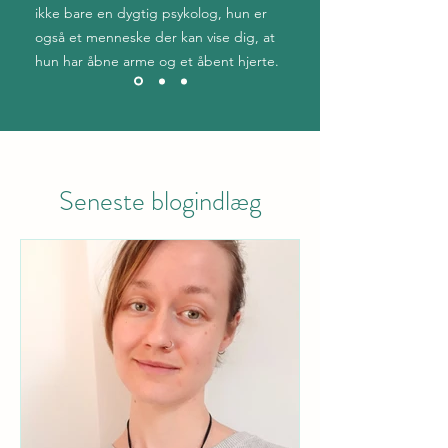
ikke bare en dygtig psykolog, hun er
også et menneske der kan vise dig, at
hun har åbne arme og et åbent hjerte.
Seneste blogindlæg